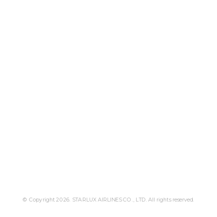
© Copyright 2026. STARLUX AIRLINES CO., LTD. All rights reserved.