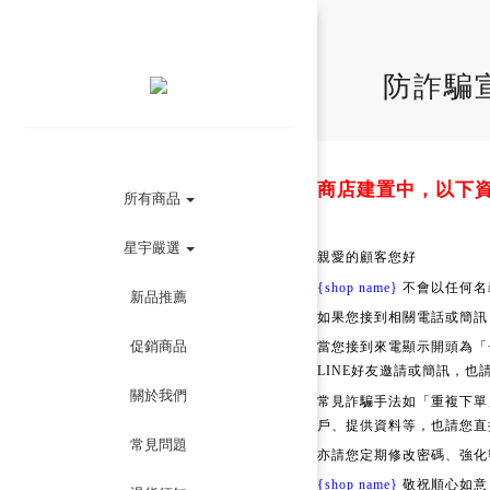
防詐騙
商店建置中，以下
所有商品
星宇嚴選
親愛的顧客您好
{shop name}
不會以任何名
新品推薦
如果您接到相關電話或簡訊
促銷商品
當您接到來電顯示開頭為「
LINE好友邀請或簡訊，也
關於我們
常見詐騙手法如「重複下單
戶、提供資料等，也請您直
常見問題
亦請您定期修改密碼、強化
{shop name}
敬祝順心如意