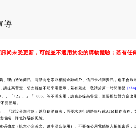
宣導
資訊尚未受更新，可能並不適用於您的購物體驗；若有任
義、理由透過簡訊、電話向您索取相關金融帳戶、信用卡相關資訊，也不會透過
，請提高警覺，切勿輕信不明來電指示，若有疑慮，敬請於第一時間聯繫
{sho
+」、「+2」、」「+886」等不明來電，請務必提高警覺，更要提防對方竄
請不要點選。
」、「誤設分期付款」以取信消費者，再要求進行網路銀行或ATM操作流程。
接拒絕，降低詐騙的風險。
密碼強度（以大小寫英文、數字混合使用）、不要在公用電腦輸入帳號密碼，