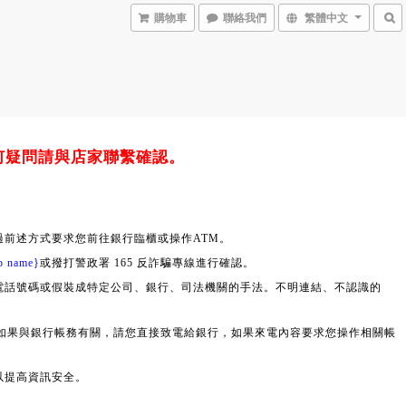
購物車
聯絡我們
繁體中文
何疑問請與店家聯繫確認。
前述方式要求您前往銀行臨櫃或操作ATM。
p name}
或撥打警政署 165 反詐騙專線進行確認。
改電話號碼或假裝成特定公司、銀行、司法機關的手法。不明連結、不認識的
如果與銀行帳務有關，請您直接致電給銀行，如果來電內容要求您操作相關帳
以提高資訊安全。