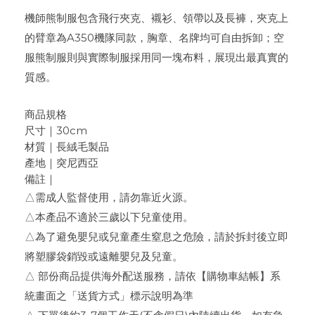
機師熊制服包含飛行夾克、襯衫、領帶以及長褲，夾克上
的臂章為A350機隊同款，胸章、名牌均可自由拆卸；空
服熊制服則與實際制服採用同一塊布料，展現出最真實的
質感。
商品規格
30cm
尺寸｜
材質｜長絨毛製品
產地｜突尼西亞
備註｜
△需成人監督使用，請勿靠近火源。
△本產品不適於三歲以下兒童使用。
△為了避免嬰兒或兒童產生窒息之危險，請於拆封後立即
將塑膠袋銷毀或遠離嬰兒及兒童。
△ 部份商品提供海外配送服務，請依【購物車結帳】系
統畫面之「送貨方式」標示說明為準