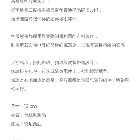
吊飾版空服熊來了！
星宇航空二度攜手德國百年泰迪熊品牌 Steiff，
推出能隨時陪伴你的迷你絨毛夥伴。
空服熊吊飾採用與實際制服相同的布料製作，
制服剪裁與領巾等細節皆細膩還原，呈現真實且精緻的質感。
尺寸精巧，搭配掛環、扣環與皮製掛繩設計，
無論掛在包包、行李或隨身配件上，都能輕鬆攜帶。
無論是在地面還是高空，空服熊都是你最忠實的旅伴，時刻與
你同行。
尺寸｜12 cm
材質｜長絨毛製品
產地｜突尼西亞