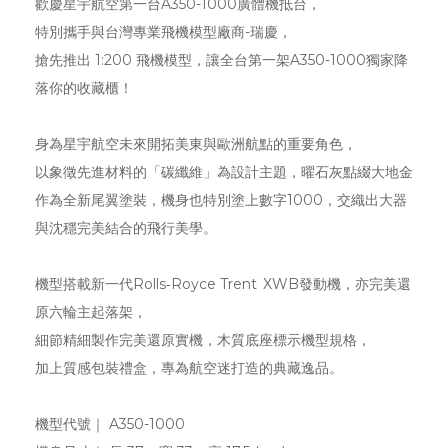
歡慶星宇航空第一台A350-1000廣體機抵台，
特別攜手與台灣專業飛機模型廠商-瑞慶，
搶先推出 1:200 飛機模型，讓全台第一架A350-1000獨家降
落你的收藏櫃！
身為星宇航空未來開拓美東與歐洲航點的重要角色，
以象徵先進材料的「碳纖維」為設計主題，曜石灰點綴大地金
作為全新尾翼塗裝，機身也特別塗上數字1000，交織出大器
與沈穩完美結合的飛行美學。
機型搭載新一代Rolls‑Royce Trent XWB發動機，亦完美還
原六輪主起落架，
細節精細製作完美還原實機，木質底座標示機型規格，
加上質感包裝禮盒，專為航空迷打造的典藏逸品。
機型代號｜ A350-1000