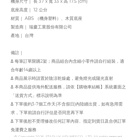
機身尺寸｜ 長 37 x 寬 33 x 高 17.5 (cm)
底座高度｜ 12 公分
材質｜ ABS （機身塑料）、木質底座
製造商｜ 瑞慶工業股份有限公司
產地｜ 台灣
備註｜
∆
每筆訂單限購2架；商品組合內含細小零件請自行組裝，適
合年齡14歲以上
∆
商品展示時請置於陰涼乾燥處，避免燈光或陽光直射
∆
本商品提供海外配送服務，請依【購物車結帳】系統畫面之
「送貨方式」標示說明為準
∆
下單後約3-7個工作天(不含假日)內陸續出貨，如有急用需
求，下單前請自行評估是否同意再下單
∆
下單後恕不受理修改任何訂單內容、指定到貨日及合併訂單
免運費之服務
© Copyright 2026. STARLUX AIRLINES CO., LTD. All rights reserved.